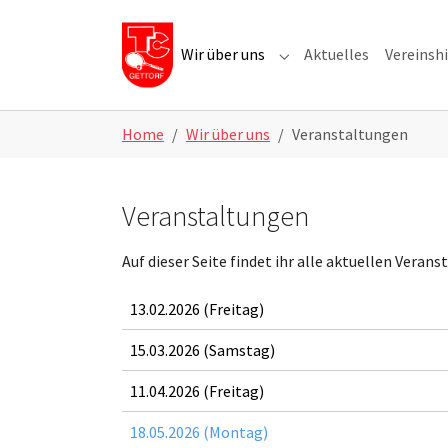
Skip to main navigation
Skip to main content
Skip to page footer
Wir über uns
Aktuelles
Vereinshi
Submenu for "Wir über u
Home
Wir über uns
Veranstaltungen
Veranstaltungen
Auf dieser Seite findet ihr alle aktuellen Vera
13.02.2026 (Freitag)
15.03.2026 (Samstag)
11.04.2026 (Freitag)
18.05.2026 (Montag)