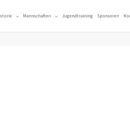
storie
Mannschaften
Jugendtraining
Sponsoren
Ko
ns"
Submenu for "Vereinshistorie"
Submenu for "Mannschaften"