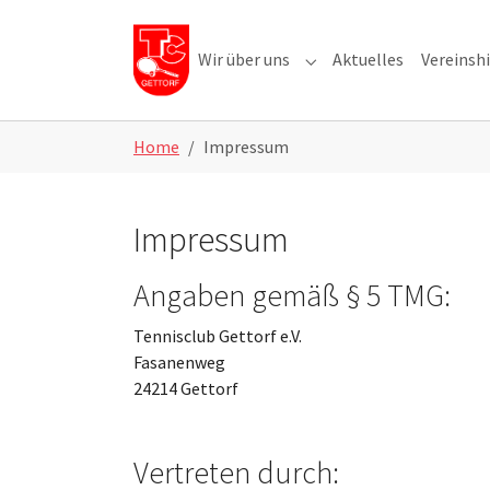
Skip to main navigation
Skip to main content
Skip to page footer
Wir über uns
Aktuelles
Vereinshi
Submenu for "Wir über u
Home
Impressum
Impressum
Angaben gemäß § 5 TMG:
Tennisclub Gettorf e.V.
Fasanenweg
24214 Gettorf
Vertreten durch: