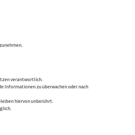
ilzunehmen.
etzen verantwortlich.
emde Informationen zu überwachen oder nach
leiben hiervon unberührt.
glich.