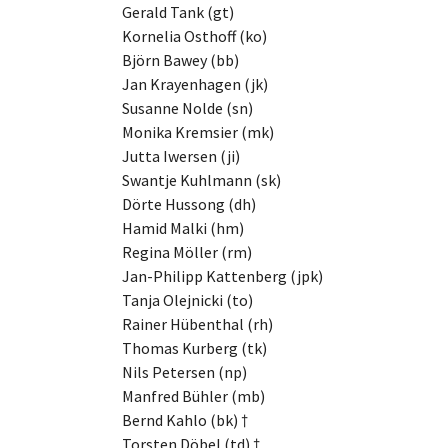
Gerald Tank (gt)
Kornelia Osthoff (ko)
Björn Bawey (bb)
Jan Krayenhagen (jk)
Susanne Nolde (sn)
Monika Kremsier (mk)
Jutta Iwersen (ji)
Swantje Kuhlmann (sk)
Dörte Hussong (dh)
Hamid Malki (hm)
Regina Möller (rm)
Jan-Philipp Kattenberg (jpk)
Tanja Olejnicki (to)
Rainer Hübenthal (rh)
Thomas Kurberg (tk)
Nils Petersen (np)
Manfred Bühler (mb)
Bernd Kahlo (bk) †
Torsten Döbel (td) †