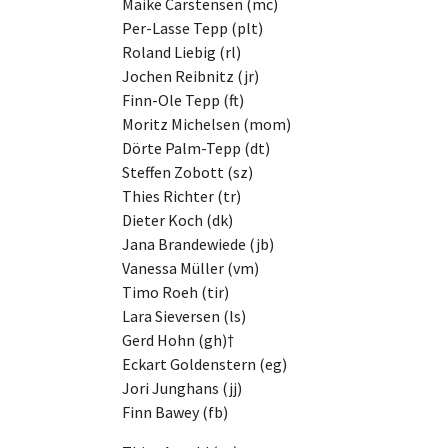
Maike Carstensen (mc)
Per-Lasse Tepp (plt)
Roland Liebig (rl)
Jochen Reibnitz (jr)
Finn-Ole Tepp (ft)
Moritz Michelsen (mom)
Dörte Palm-Tepp (dt)
Steffen Zobott (sz)
Thies Richter (tr)
Dieter Koch (dk)
Jana Brandewiede (jb)
Vanessa Müller (vm)
Timo Roeh (tir)
Lara Sieversen (ls)
Gerd Hohn (gh)†
Eckart Goldenstern (eg)
Jori Junghans (jj)
Finn Bawey (fb)