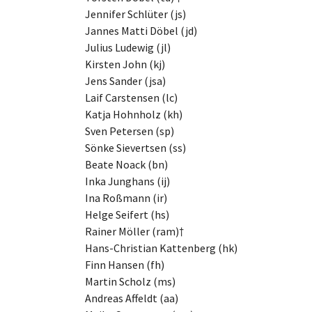
Jennifer Schlüter (js)
Jannes Matti Döbel (jd)
Julius Ludewig (jl)
Kirsten John (kj)
Jens Sander (jsa)
Laif Carstensen (lc)
Katja Hohnholz (kh)
Sven Petersen (sp)
Sönke Sievertsen (ss)
Beate Noack (bn)
Inka Junghans (ij)
Ina Roßmann (ir)
Helge Seifert (hs)
Rainer Möller (ram)†
Hans-Christian Kattenberg (hk)
Finn Hansen (fh)
Martin Scholz (ms)
Andreas Affeldt (aa)