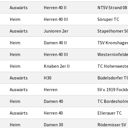
Auswärts
Herren 40 II
NTSV Strand 08
Heim
Herren 40 III
Söruper TC
Auswärts
Junioren 2er
Stapelhomer SG
Heim
Damen 40 II
TSV Kronshage
Heim
Herren 40 III
Westerrönfelder 
Heim
Knaben 2er II
TC Hohenwest
Auswärts
H30
Büdelsdorfer T
Auswärts
Herren
SV v. 1919 Fock
Heim
Damen 40
TC Bordesholm
Auswärts
Herren 40
Ellerauer TC
Heim
Damen 30
Rödemisser SV