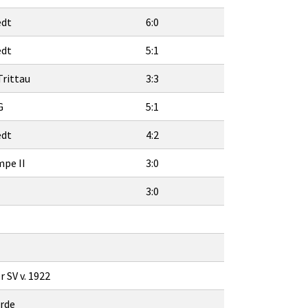
edt
6:0
edt
5:1
rittau
3:3
G
5:1
edt
4:2
mpe II
3:0
3:0
 SV v. 1922
rde