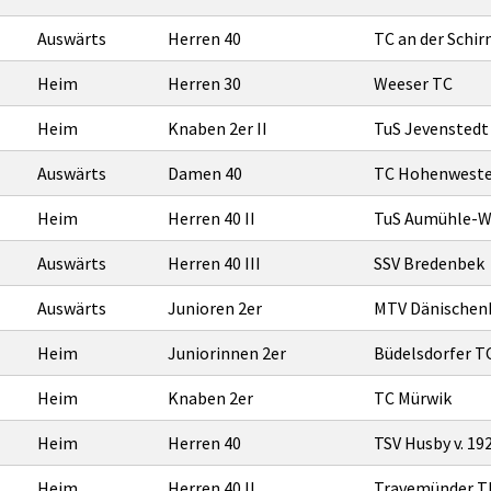
Auswärts
Herren 40
TC an der Schir
Heim
Herren 30
Weeser TC
Heim
Knaben 2er II
TuS Jevenstedt
Auswärts
Damen 40
TC Hohenwested
Heim
Herren 40 II
TuS Aumühle-W
Auswärts
Herren 40 III
SSV Bredenbek
Auswärts
Junioren 2er
MTV Dänischenh
Heim
Juniorinnen 2er
Büdelsdorfer TC
Heim
Knaben 2er
TC Mürwik
Heim
Herren 40
TSV Husby v. 19
Heim
Herren 40 II
Travemünder 