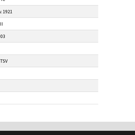
v. 1921
II
903
 TSV