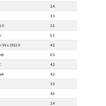
2:4
3:3
 II
2:1
n
5:1
SV v. 1922 II
4:2
edt
0:3
C
4:2
bek
4:2
3:3
4:5
2:4