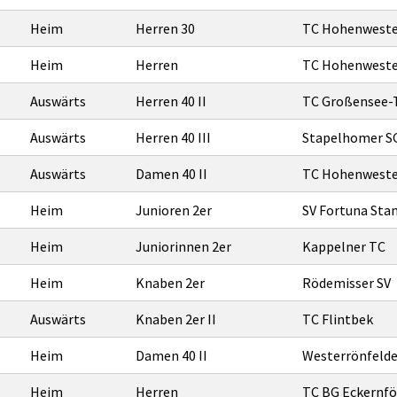
Heim
Herren 30
TC Hohenwest
Heim
Herren
TC Hohenwest
Auswärts
Herren 40 II
TC Großensee-T
Auswärts
Herren 40 III
Stapelhomer S
Auswärts
Damen 40 II
TC Hohenwest
Heim
Junioren 2er
SV Fortuna Sta
Heim
Juniorinnen 2er
Kappelner TC
Heim
Knaben 2er
Rödemisser SV
Auswärts
Knaben 2er II
TC Flintbek
Heim
Damen 40 II
Westerrönfelder
Heim
Herren
TC BG Eckernfö