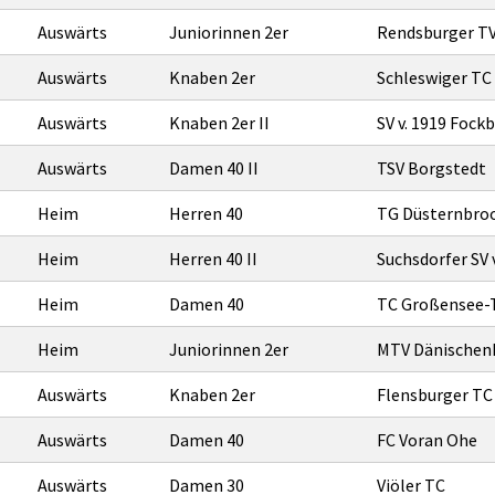
Auswärts
Juniorinnen 2er
Rendsburger TV 
Auswärts
Knaben 2er
Schleswiger TC
Auswärts
Knaben 2er II
SV v. 1919 Fockb
Auswärts
Damen 40 II
TSV Borgstedt
Heim
Herren 40
TG Düsternbro
Heim
Herren 40 II
Suchsdorfer SV 
Heim
Damen 40
TC Großensee-Tr
Heim
Juniorinnen 2er
MTV Dänischenh
Auswärts
Knaben 2er
Flensburger TC
Auswärts
Damen 40
FC Voran Ohe
Auswärts
Damen 30
Viöler TC