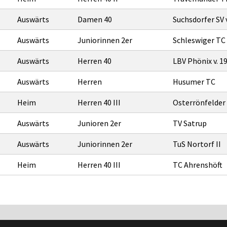
Auswärts
Damen 40
Suchsdorfer SV 
Auswärts
Juniorinnen 2er
Schleswiger TC 
Auswärts
Herren 40
LBV Phönix v. 1
Auswärts
Herren
Husumer TC
Heim
Herren 40 III
Osterrönfelder
Auswärts
Junioren 2er
TV Satrup
Auswärts
Juniorinnen 2er
TuS Nortorf II
Heim
Herren 40 III
TC Ahrenshöft