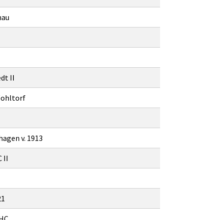
nau
t II
ohltorf
agen v. 1913
 II
21
THC