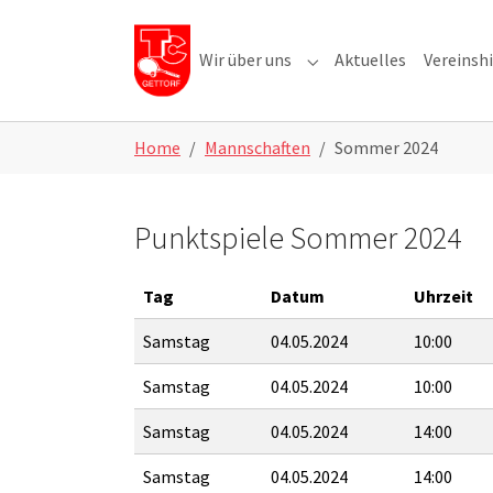
Skip to main navigation
Skip to main content
Skip to page footer
Wir über uns
Aktuelles
Vereinshi
Submenu for "Wir über u
Home
Mannschaften
Sommer 2024
Punktspiele Sommer 2024
Tag
Datum
Uhrzeit
Samstag
04.05.2024
10:00
Samstag
04.05.2024
10:00
Samstag
04.05.2024
14:00
Samstag
04.05.2024
14:00