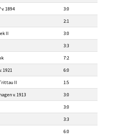
v. 1894
3:0
2:1
ek II
3:0
3:3
ok
7:2
v. 1921
6:0
ittau II
1:5
agen v. 1913
3:0
3:0
3:3
6:0