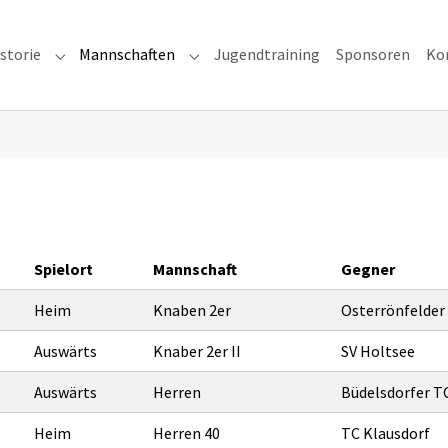
storie
Mannschaften
Jugendtraining
Sponsoren
Ko
ns"
Submenu for "Vereinshistorie"
Submenu for "Mannschaften"
Spielort
Mannschaft
Gegner
Heim
Knaben 2er
Osterrönfelder
Auswärts
Knaber 2er II
SV Holtsee
Auswärts
Herren
Büdelsdorfer TC
Heim
Herren 40
TC Klausdorf