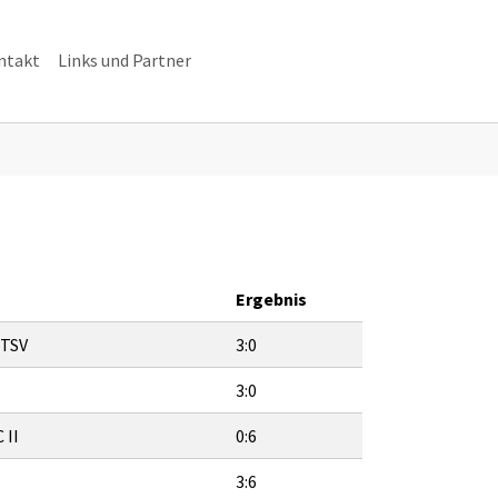
ntakt
Links und Partner
Ergebnis
 TSV
3:0
3:0
 II
0:6
3:6