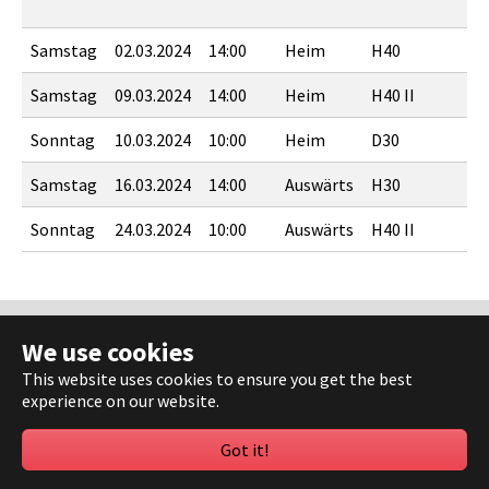
T
Samstag
02.03.2024
14:00
Heim
H40
Samstag
09.03.2024
14:00
Heim
H40 II
T
Sonntag
10.03.2024
10:00
Heim
D30
T
Samstag
16.03.2024
14:00
Auswärts
H30
M
Sonntag
24.03.2024
10:00
Auswärts
H40 II
R
Dokumente
We use cookies
Impressum
This website uses cookies to ensure you get the best
Datenschutz
experience on our website.
Kontakt
Sponsoren
Got it!