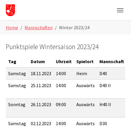
Skip to main navigation
Skip to main content
Skip to page footer
Home
Mannschaften
Winter 2023/24
Punktspiele Wintersaison 2023/24
Tag
Datum
Uhrzeit
Spielort
Mannschaft
Samstag
18.11.2023
14:00
Heim
D40
T
Samstag
25.11.2023
14:00
Auswärts
D40 II
Sonntag
26.11.2023
09:00
Auswärts
H40 II
S
Samstag
02.12.2023
14:00
Auswärts
D30
B