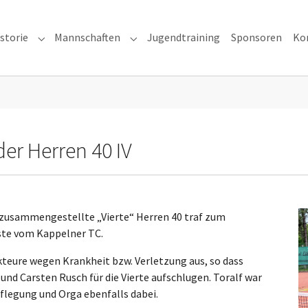
storie
Mannschaften
Jugendtraining
Sponsoren
Ko
ns"
Submenu for "Vereinshistorie"
Submenu for "Mannschaften"
der Herren 40 IV
u zusammengestellte „Vierte“ Herren 40 traf zum
ste vom Kappelner TC.
Akteure wegen Krankheit bzw. Verletzung aus, so dass
nd Carsten Rusch für die Vierte aufschlugen. Toralf war
pflegung und Orga ebenfalls dabei.