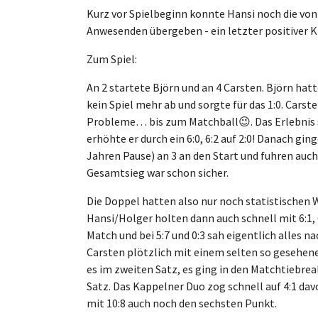
Kurz vor Spielbeginn konnte Hansi noch die von
Anwesenden übergeben - ein letzter positiver K
Zum Spiel:
An 2 startete Björn und an 4 Carsten. Björn hat
kein Spiel mehr ab und sorgte für das 1:0. Cars
Probleme… bis zum Matchball😉. Das Erlebnis s
erhöhte er durch ein 6:0, 6:2 auf 2:0! Danach gi
Jahren Pause) an 3 an den Start und fuhren auch 
Gesamtsieg war schon sicher.
Die Doppel hatten also nur noch statistischen 
Hansi/Holger holten dann auch schnell mit 6:1, 
Match und bei 5:7 und 0:3 sah eigentlich alles
Carsten plötzlich mit einem selten so gesehen
es im zweiten Satz, es ging in den Matchtiebrea
Satz. Das Kappelner Duo zog schnell auf 4:1 dav
mit 10:8 auch noch den sechsten Punkt.