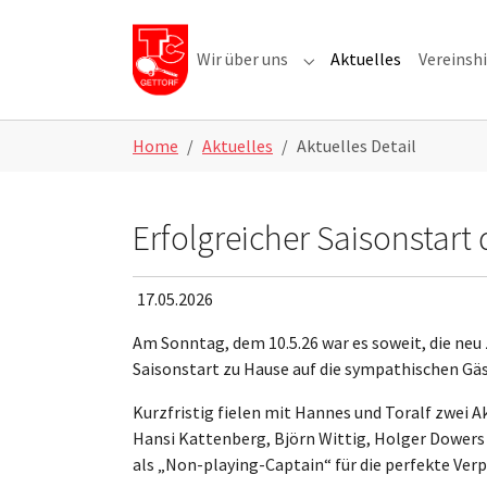
Skip to main navigation
Skip to main content
Skip to page footer
Wir über uns
Aktuelles
Vereinshi
Submenu for "Wir über u
Home
Aktuelles
Aktuelles Detail
Erfolgreicher Saisonstart 
17.05.2026
Am Sonntag, dem 10.5.26 war es soweit, die ne
Saisonstart zu Hause auf die sympathischen Gä
Kurzfristig fielen mit Hannes und Toralf zwei 
Hansi Kattenberg, Björn Wittig, Holger Dowers u
als „Non-playing-Captain“ für die perfekte Ver