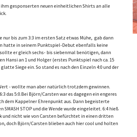
 ihm gesponserten neuen einheitlichen Shirts an alle
ick.
te nur bis zum 3:3 im ersten Satz etwas Mühe, gab dann
ten hatte in seinem Punktspiel-Debut ebenfalls keine
ollte er gleich sechs- bis siebenmal benötigen, dann
ngen Hansi an 1 und Holger (erstes Punktspiel nach ca. 15
glatte Siege ein. So stand es nach den Einzeln 4:0 und der
Wert - wollte man aber natürlich trotzdem gewinnen.
6:3 das 5:0.Bei Björn/Carsten war es dagegen ein engeres
 nach dem Kappelner Ehrenpunkt aus. Dann begeisterte
en SMASH STOP und die Wende wurde eingeleitet. 6:4 hieß
k und nicht wie von Carsten befürchtet in einen dritten
on, doch Björn/Carsten blieben auch hier cool und holten