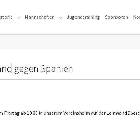
storie
Mannschaften
Jugendtraining
Sponsoren
Ko
ns"
Submenu for "Vereinshistorie"
Submenu for "Mannschaften"
land gegen Spanien
m Freitag ab 18:00 in unserem Vereinsheim auf der Leinwand übert