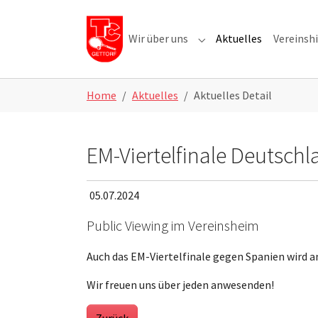
Skip to main navigation
Skip to main content
Skip to page footer
Wir über uns
Aktuelles
Vereinshi
Submenu for "Wir über u
Home
Aktuelles
Aktuelles Detail
EM-Viertelfinale Deutsch
05.07.2024
Public Viewing im Vereinsheim
Auch das EM-Viertelfinale gegen Spanien wird a
Wir freuen uns über jeden anwesenden!
Zurück